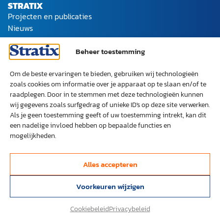
STRATIX
Projecten en publicaties
Nieuws
Ons team
Werken bij Stratix
Beheer toestemming
SOCIAL
LinkedIn
Om de beste ervaringen te bieden, gebruiken wij technologieën
ONZE EXPERTISES
zoals cookies om informatie over je apparaat op te slaan en/of te
Digitale weerbaarheid
Datacenters
raadplegen. Door in te stemmen met deze technologieën kunnen
wij gegevens zoals surfgedrag of unieke ID's op deze site verwerken.
Telecomnetwerken
ICT architectuur
Radiospectrum
Als je geen toestemming geeft of uw toestemming intrekt, kan dit
een nadelige invloed hebben op bepaalde functies en
mogelijkheden.
Villa Amalia
Alles accepteren
Stationsplein 62, 3743 KM Baarn
035 622 20 20
office@stratix.nl
Voorkeuren wijzigen
Privacybeleid
Cookiebeleid
Algemene voorwaarden
Disclaimer
© Stratix B.V. 2026
Cookiebeleid
Privacybeleid