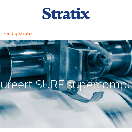
rken bij Stratix
ureert SURF supercomput