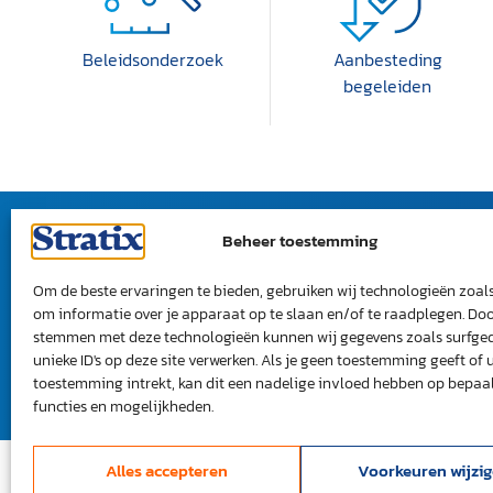
Beleidsonderzoek
Aanbesteding
begeleiden
Beheer toestemming
STRATIX
Projecten en publicaties
Om de beste ervaringen te bieden, gebruiken wij technologieën zoal
Nieuws
om informatie over je apparaat op te slaan en/of te raadplegen. Doo
Ons team
stemmen met deze technologieën kunnen wij gegevens zoals surfge
unieke ID's op deze site verwerken. Als je geen toestemming geeft of 
Werken bij Stratix
toestemming intrekt, kan dit een nadelige invloed hebben op bepaa
functies en mogelijkheden.
Alles accepteren
Voorkeuren wijzi
Vil