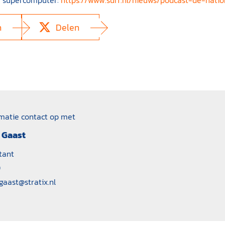
e supercomputer:
https://www.surf.nl/nieuws/podcast-de-nati
n
Delen
matie contact op met
 Gaast
tant
0
gaast@stratix.nl