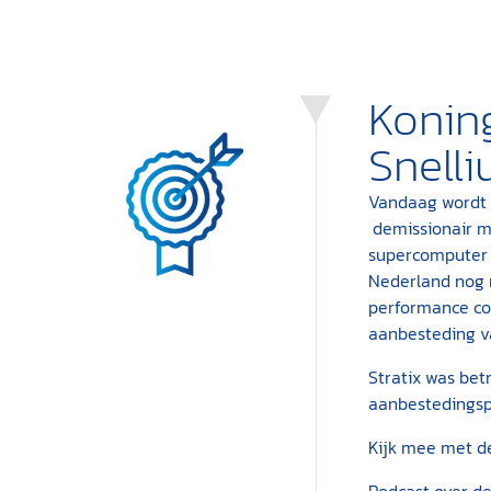
Konin
Snelli
Vandaag wordt 
demissionair m
supercomputer 
Nederland nog 
performance com
aanbesteding v
Stratix was bet
aanbestedingsp
Kijk mee met de