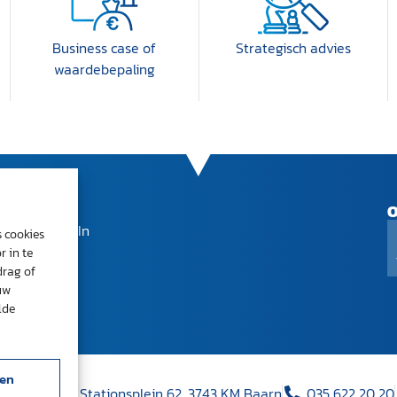
Business case of
Strategisch advies
waardebepaling
SOCIAL
O
LinkedIn
s cookies
r in te
drag of
uw
lde
gen
la Amalia
Stationsplein 62, 3743 KM Baarn
035 622 20 20