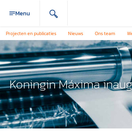
Menu
Projecten en publicaties
Nieuws
Ons team
We
Koningin Máxima inaug