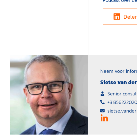
Podcast over d
Dele
Neem voor infor
Sietse van der
Senior consul
+3135622202
sietse.vander