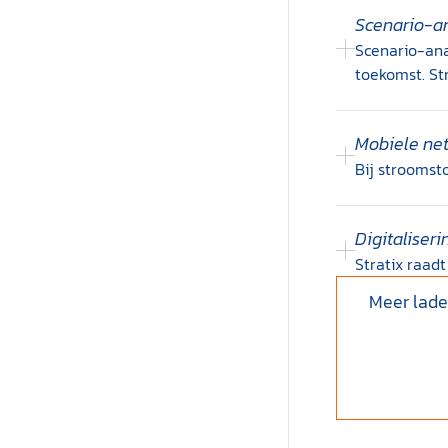
Scenario-an
Scenario-ana
toekomst. Str
Mobiele ne
Bij stroomst
Digitaliser
Stratix raadt
Meer lad