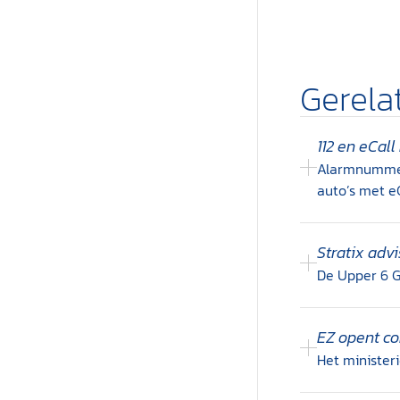
Gerela
112 en eCal
Alarmnummer 
auto’s met eC
Stratix adv
De Upper 6 GH
EZ opent co
Het ministeri