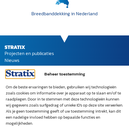
Breedband­dekking in Nederland
STRATIX
Projecten en publicaties
Nieuws
Ons team
Werken bij Stratix
Beheer toestemming
SOCIAL
LinkedIn
Om de beste ervaringen te bieden, gebruiken wij technologieën
ONZE EXPERTISES
zoals cookies om informatie over je apparaat op te slaan en/of te
Digitale weerbaarheid
Datacenters
raadplegen. Door in te stemmen met deze technologieën kunnen
wij gegevens zoals surfgedrag of unieke ID's op deze site verwerken.
Telecomnetwerken
ICT architectuur
Radiospectrum
Als je geen toestemming geeft of uw toestemming intrekt, kan dit
een nadelige invloed hebben op bepaalde functies en
mogelijkheden.